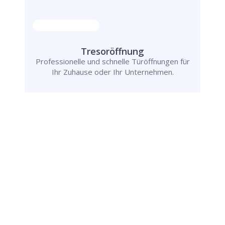
Tresoröffnung
Professionelle und schnelle Türöffnungen für
Ihr Zuhause oder Ihr Unternehmen.
Rufen Sie uns jetzt an und
lassen Sie
uns Ihr Problem lösen!