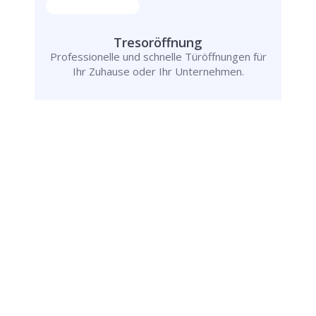
Tresoröffnung
Professionelle und schnelle Türöffnungen für
Ihr Zuhause oder Ihr Unternehmen.
Rufen Sie uns jetzt an und
lassen Sie
uns Ihr Problem lösen!