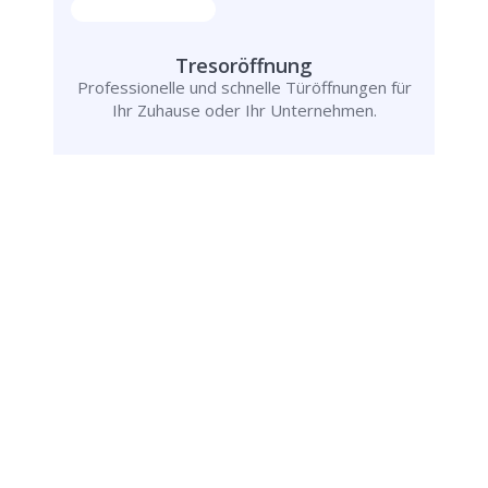
Tresoröffnung
Professionelle und schnelle Türöffnungen für
Ihr Zuhause oder Ihr Unternehmen.
Rufen Sie uns jetzt an und
lassen Sie
uns Ihr Problem lösen!